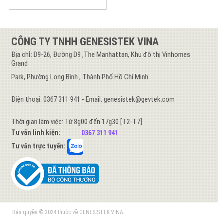
CÔNG TY TNHH GENESISTEK VINA
Địa chỉ: D9-26, Đường D9 ,The Manhattan, Khu đô thị Vinhomes
Grand
Park, Phường Long Bình , Thành Phố Hồ Chí Minh
Điện thoại: 0367 311 941 - Email: genesistek@gevtek.com
Thời gian làm việc: Từ 8g00 đến 17g30 [T2-T7]
Tư vấn linh kiện:
0367 311 941
Tư vấn trực tuyến:
Bản quyền © 2024 thuộc về GENESISTEK VINA