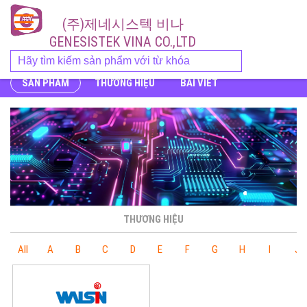
(주)제네시스텍 비나
GENESISTEK VINA CO.,LTD
SẢN PHẨM
THƯƠNG HIỆU
BÀI VIẾT
THƯƠNG HIỆU
All
A
B
C
D
E
F
G
H
I
J