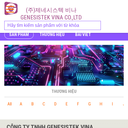
(주)제네시스텍 비나
GENESISTEK VINA CO.,LTD
SẢN PHẨM
THƯƠNG HIỆU
BÀI VIẾT
THƯƠNG HIỆU
All
A
B
C
D
E
F
G
H
I
J
CÔNG TY TNHH GENESISTEK VINA