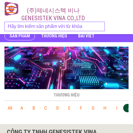
(주)제네시스텍 비나
GENESISTEK VINA CO.,LTD
SẢN PHẨM
THƯƠNG HIỆU
BÀI VIẾT
THƯƠNG HIỆU
All
A
B
C
D
E
F
G
H
I
J
CÔNG TY TNHH GENESISTEK VINA