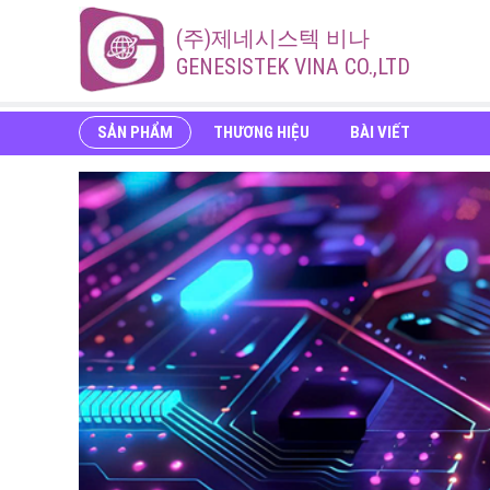
(주)제네시스텍 비나
GENESISTEK VINA CO.,LTD
SẢN PHẨM
THƯƠNG HIỆU
BÀI VIẾT