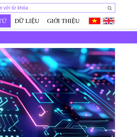
 TỬ
DỮ LIỆU
GIỚI THIỆU