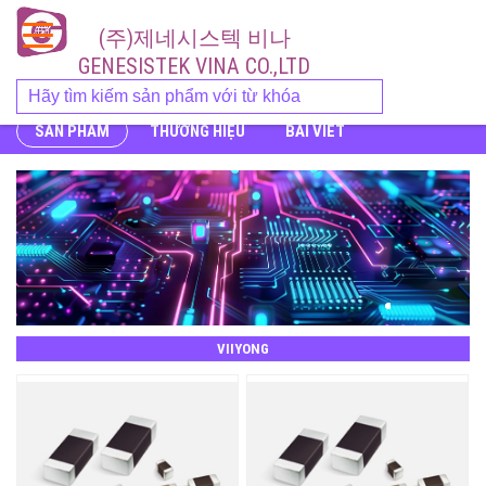
(주)제네시스텍 비나
GENESISTEK VINA CO.,LTD
SẢN PHẨM
THƯƠNG HIỆU
BÀI VIẾT
VIIYONG