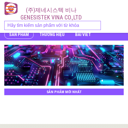
(주)제네시스텍 비나
GENESISTEK VINA CO.,LTD
SẢN PHẨM
THƯƠNG HIỆU
BÀI VIẾT
SẢN PHẨM MỚI NHẤT