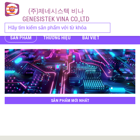
(주)제네시스텍 비나
GENESISTEK VINA CO.,LTD
SẢN PHẨM
THƯƠNG HIỆU
BÀI VIẾT
SẢN PHẨM MỚI NHẤT